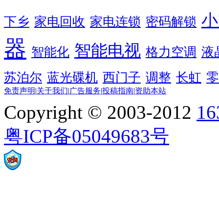
小
下乡
家电回收
家电连锁
密码解锁
器
智能电视
智能化
格力空调
液
苏泊尔
蓝光碟机
西门子
调整
长虹
零
免责声明
|
关于我们
|
广告服务
|
投稿指南
|
资助本站
Copyright © 2003-2012
1
粤ICP备05049683号