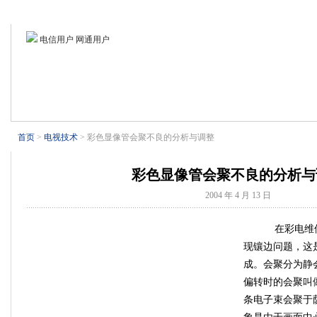
首页
业界新闻
电视技术
电子基础
电脑外设
制冷设备
电信用户 网通用户
首页
>
电视技术
> 彩色显像管会聚不良的分析与调整
彩色显像管会聚不良的分析与
2004 年 4 月 13 日
在彩电维修
现镶边问题，这
成。会聚分为静
偏转时的会聚叫
条电子束会聚于