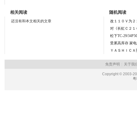
相关阅读
随机阅读
还没有和本文相关的文章
改１１０Ｖ为２
对《长虹Ｃ２１
松下TC-29/34P
受累高库存 家
ＹＡＳＨＩＣＡ
免责声明
|
关于我
Copyright © 2003-2
粤