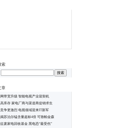
搜索
文章
网带宽升级 智能电视产业迎契机
高库存 家电厂商与渠道商促销求生
竞争更激烈 电视领域迎来IT新军
揭苏泊尔锰含量超标4倍 可致帕金森
征废家电回收基金 黑电恐“最受伤”