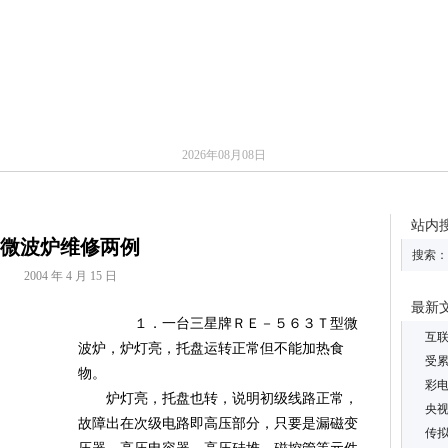
子基础
电脑外设
制冷设备
影音技术
小家电
通讯设备
2026年08月08日
站内
微波炉维修两例
搜索：
2004 年 4 月 15 日
最新
１．一台三星牌ＲＥ－５６３Ｔ型微
互联
波炉，炉灯亮，托盘运转正常但不能加热食
受累
物。
彩电
炉灯亮，托盘也转，说明初级线路正常，
央视
故障出在次级电路即高压部分，只要是漏磁变
传拟