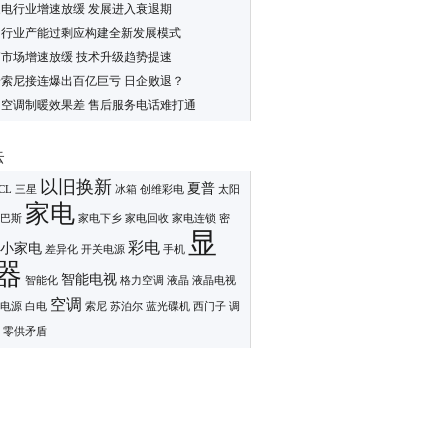
电行业增速放缓 发展进入衰退期
调行业产能过剩应构建全新发展模式
市场增速放缓 技术升级趋势提速
索尼接连爆出百亿巨亏 日企败退？
力空调制暖效果差 售后服务电话难打通
云
以旧换新
夏普
CL
三星
冰箱
创维彩电
太阳
家电
巴斯
家电下乡
家电回收
家电连锁
密
显
彩电
小家电
差异化
开关电源
手机
器
智能电视
智能化
格力空调
液晶
液晶电视
空调
电源
白电
索尼
苏泊尔
蓝光碟机
西门子
调
零供矛盾