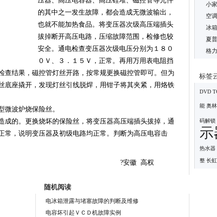
压器、高压电容器、高压硅堆、磁控管等元件
小家
的其中之一发生故障，都会造成无微波输出，
空
也就不能加热食品。将变压器次级高压端插头
冰箱
拔掉断开高压电路，压缩故障范围，检修也较
夏普
安全。通电检查变压器次级电压分别为１８０
格
０Ｖ、３．１５Ｖ，正常。再用万用表电阻挡
检查结果，磁控管灯丝开路，按常规更换磁控管即可。但为
标签
丝底座撬开，发现灯丝引线脱焊，用钳子将其夹紧，用烙铁
DVD
T
能
奥林
型微波炉烧保险丝。
成的。更换烧坏的保险丝，将变压器高压端插头拔掉，通
码解锁
示
正常，说明变压器及初级电路均正常。判断为高压电容击
热水器
整
长虹
徽 高权
随机阅读
电冰箱泄露与堵塞故障的判断及维修
电容坏引起ＶＣＤ机故障实例