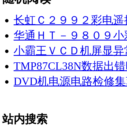
长虹Ｃ２９９２彩电遥
华通ＨＴ－９８０９小
小霸王ＶＣＤ机屏显异
TMP87CL38N数据出
DVD机电源电路检修集
站内搜索