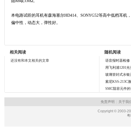
阻R8取330Ω。
本电路试听的耳机有森海塞尔HD414、SONYG52等高中低档耳
偏中性，动态大，弹性好。
相关阅读
随机阅读
还没有和本文相关的文章
语音报时器检修
用飞利浦1201光
玻璃管封式水银
索尼KSS-213
SMC阻容元件
免责声明
|
关于我
Copyright © 2003-2
粤