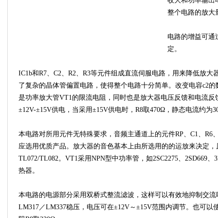
收大和功率输出
整个电路的放大
电路的增益可通过
定。
IC1b和R7、C2、R2、R3等元件组成直流伺服电路，用来降低放
了复杂的晶体管偏置电路，使得整个电路十分简单。改变电容c2的
是功率放大管VT1的限流电阻，同时也是放大器电压反馈和电流反
±12V-±15V供电，当采用±15V供电时，R8取470Ω，静态电流约为3
本电路对所用元件无特殊要求，音频主通道上的元件RP、C1、R6、
应选用优质产品。放大器的音色基本上由所选用的的运放来决定，
TL072/TL082。VT1采用NPN型中功率管，如2SC2275、2SD669、
热器。
本电路的电源部分采用双桥式整流滤波，这样可以有效地抑制交流
LM317／LM337稳压，电压可在±12V～±15V范围内调节。也可