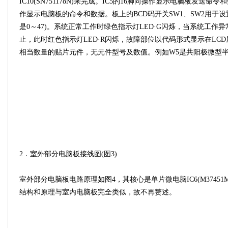
IC10(SN751178N)来完成。IC5的16脚向操作显示电脑板发送命
作显示电脑板的命令和数据。板上的BCD码开关SW1、SW2用于
是0～47)。系统正常工作时绿色指示灯LED·G闪烁，当系统工作
止，此时红色指示灯LED·R闪烁，故障部位以代码形式显示在LC
相当数量的贴片元件，无元件型号及数值。例如W5是共阳极微型半
2．室外部分电脑板接线图(图3)
室外部分电脑板电路原理如图4，其核心是单片微电脑IC6(M37451M
结构和原理与室内电脑板完全类似，故不再赘述。