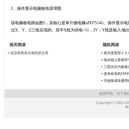
3．操作显示电脑板电原理图
该电脑板电路如图5，其核心是单片微电脑uPD7514G。操作显示
过X、Y、Z三线实现的。其中X线为供电+11．2V；Y线是输入/
相关阅读
随机阅读
还没有和本文相关的文章
裕兴宽容型ＶＣ
电冰箱上星级符
三星光头代换索
道奇收音机FM中
功放集成块通用
免责声明
|
关于我
Copyright © 2003-2
粤