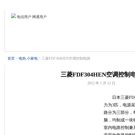
首页
业界新闻
电视技术
电子基础
电脑外设
制冷设备
电信用户 网通用户
首页
>
电热.小家电
> 三菱FDF304HEN空调控制电路
三菱FDF304HEN空调控制
2012 年 1 月 12 日
日本三菱FD
力为3匹，电源采
路分为三部分，
脑，均制成一块
室内电路控制兼