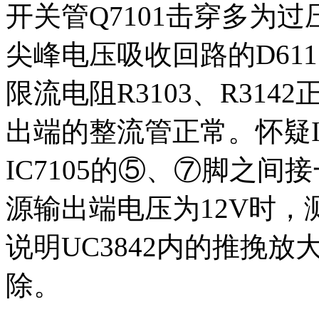
开关管Q7101击穿多为
尖峰电压吸收回路的D6111
限流电阻R3103、R31
出端的整流管正常。怀疑IC7
IC7105的⑤、⑦脚之
源输出端电压为12V时，测I
说明UC3842内的推挽
除。