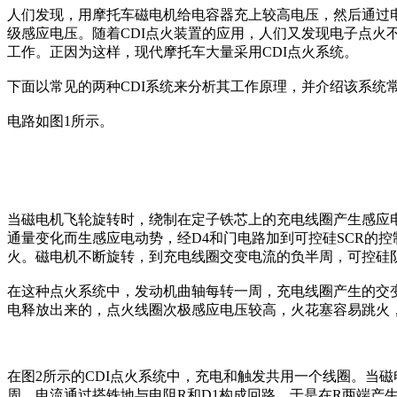
人们发现，用摩托车磁电机给电容器充上较高电压，然后通过
级感应电压。随着CDI点火装置的应用，人们又发现电子点
工作。正因为这样，现代摩托车大量采用CDI点火系统。
下面以常见的两种CDI系统来分析其工作原理，并介绍该系统
电路如图1所示。
当磁电机飞轮旋转时，绕制在定子铁芯上的充电线圈产生感应电动
通量变化而生感应电动势，经D4和门电路加到可控硅SCR的
火。磁电机不断旋转，到充电线圈交变电流的负半周，可控硅阴
在这种点火系统中，发动机曲轴每转一周，充电线圈产生的交
电释放出来的，点火线圈次极感应电压较高，火花塞容易跳火
在图2所示的CDI点火系统中，充电和触发共用一个线圈。当
周，电流通过搭铁地与电阻R和D1构成回路，于是在R两端产