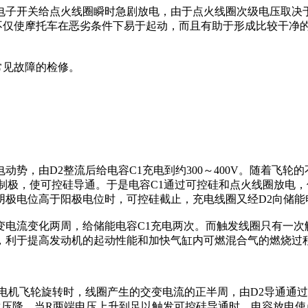
电子开关给点火线圈瞬时急剧放电，由于点火线圈次级电压取决
火不仅使摩托车在恶劣条件下易于起动，而且有助于形成比较干净
常见故障的检修。
势，由D2整流后给电容C1充电到约300～400V。随着飞
控制极，使可控硅导通。于是电容C1通过可控硅和点火线圈放电
极电位高于阳极电位时，可控硅截止，充电线圈又经D2向储能
变电流变化两周，给储能电容C1充电两次。而触发线圈只有一次
，利于提高发动机的起动性能和加快气缸内可燃混合气的燃烧过
磁电机飞轮旋转时，线圈产生的交变电流的正半周，由D2导通通
生压降。当R两端电压上升到足以触发可控硅导通时，电容放电