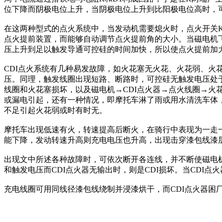
位下降而阴极电位上升，当阴极电位上升到比阳极电位高时，可
在这两种型式的点火系统中，当发动机需要熄火时，点火开关K
点火提前装置，而能够自动调节点火提前角的大小。当磁电机
压上升到足以触发导通可控硅的时间加快，所以使点火提前加
CDI点火系统有几种易发故障，如火花塞无火花、火花弱、火
压。同理，触发线圈出现短路、断路时，可控硅无触发电压处
线圈和火花塞损坏，以及磁电机→CDI点火器→点火线圈→
或漏电引起，还有一种情况，即摩托车淋了雨或用水清洗车体
不足引起火花弱或时有时无。
摩托车出现低速有火，转速提高后断火，在骑行中表现为一走
能下降，发动转速升高则充电电压也升高，出现击穿漆包线漆
出现文中所述各种故障时，可依次断开各连线，并不断使磁电机
和触发电压而CDI点火器无输出时，则是CDI损坏。当CDI
充电线圈可用同线径漆包线绕制并浸漆烘干，而CDI点火器困