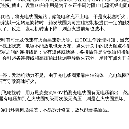
控硅截止。设置D1的作用是为了在正半周时阻止电流流经电阻
闭合，将充电线圈短路，储能电容充不上电，于是火花塞断火，
飞轮以一定转速旋转时，触发线圈为可控硅控制极提供一定的触
大了。反之，发动机转速下降，则点火提前角也减小。
花时有时无及低速有火而高速断火等。由CDI工作原理可知，当
于截止状态，电容不能放电也无火花。点火开关中的熄火触点不
火花塞之间的连接线是：否有短路或断路，各接插件是否锈蚀和接
，会引起各连接线和高压输出线漏电导致火花弱。摩托车点火开
一停，发动机动力不足。由于充电线圈紧靠曲轴箱体，充电线圈
层而导致高速断火。
飞轮旋转，用万甩麦交流500V挡测充电线圈有无电压输出．然
点火器有电压加到点火线圈初级而次级无高压，则是点火线圈损坏。
厂家用环氧树脂灌装，不易拆开修复，故只能更换新品。