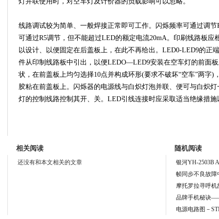
灯并联使用时，对空车灯及计价器的负载影响可以忽略。
线路调试较为简单、一般焊接正常即可工作。闪烁频率可通过调节R2
可通过R5调节，但不能超过LED的额定电流20mA。印刷线路板
以设计、以便固定在后盖板上，在此不再给出。LED0-LED9的正
件从印制线路板中引出，以便LEDO—LED9安装在空车灯的前面
状，在前盖板上均匀选择10点并构成环形(要求不破坏“空车”两字)，
胶粘在前盖板上。闪烁器的电源线与白炽灯泡并联、便可与白炽灯
灯的控制线路控制其开、关。LED引线连接时应采取适当绝缘措施
相关阅读
随机阅读
还没有和本文相关的文章
银河YH-2503B
帧同步不良故障
摩托罗拉寻呼机
品牌手机秘诀—
电源电路图－ST