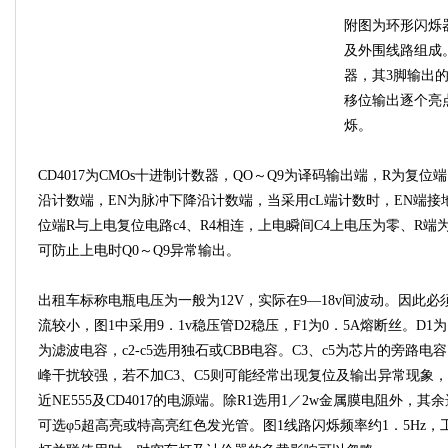
附图为环形闪烁器原
及外围线路组成。
器，其3脚输出的
移位输出逐个亮点
烁。
CD4017为CMOs十进制计数器，QO～Q9为译码输出端，R为复
沿计数端，EN为脉冲下降沿计数端，当采用cL端计数时，EN端接
位端R与上电复位电路c4、R4相连，上电瞬间C4上电压为零、R端为
可防止上电时Q0～Q9异常输出。
出租车标称电瓶电压为一般为12V，实际在9—18v间波动。因此
流较小，图1中采用9．1v稳压管D2稳压，F1为0．5A熔断丝。D1
为滤波电容，c2-c5选用独石或CBB电容。C3、c5为芯片的旁路
峰干扰较强，若不加C3、C5则可能经常出现复位及输出异常现象
近NE555及CD4017的电源端。除R1选用1／2w金属膜电阻外，其余选
可选φ5超高亮或特高亮红色发光管。图1线路闪烁频率约1．5Hz，