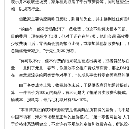
表示并不收取进场费，家乐福则取消了部分节庆费等，同时这些企
顿，以规范行业。
但数家主要供应商昨日反映，到目前为止，并未接到过任何卖
“的确有一部分卖场取消了一些收费，但这不能解决根本问题。
目的费用，现在减少了3项，但对于还存在的7项，他们会调 高收
少收费项目后，零售商会提高扣点比例，或增加其他新收费项目，
总额丝毫未减少。”于先生对本 报称。
“你可以不付，但不付费的结果就是被逐出卖场，或者货品放
量，一旦到了元旦、春节，你胆敢不交推广费或节庆费，那么DM
在，生意就流失给同类竞争对手了。”长期从事饮料零食类商品的
由于各类成本上涨，收费总体未减，于是供应商只能通过提价
算，一件售价为100元的商品，有50元是为了抵消各类收费和提成
输成本、损耗等，最后毛利率只有5%~10%。
“零售商真正的获利来源应该是售卖商品所获得的差价，而不
中国市场有，海外市场都是正常的差价模式。”第一零售网创始 人
于价格体系透明健全，不允许有不规范的定价和收费存在，所以没