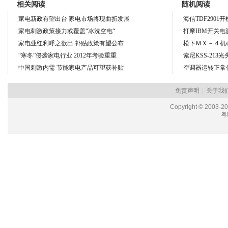
相关阅读
随机阅读
家电新政有望出台 家电市场将现曲折发展
海信TDF2901
家电刺激政策接力或覆盖“冰洗空电“
打摩IBM开关电
家电业红利呼之欲出 补贴政策有望公布
松下ＭＸ－４机
“寒冬”侵袭家电行业 2012年考验重重
索尼KSS-213
中国刺激内需 节能家电产品可望获补贴
空调器运转正常
免责声明
|
关于我
Copyright © 2003-2
粤