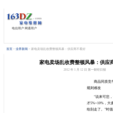
首页
业界新闻
电视技术
电子基础
电脑外设
制冷设备
电信用户 网通用户
首页
>
业界新闻
> 家电卖场乱收费整顿风暴：供应商不看好
家电卖场乱收费整顿风暴：供应
2012 年 1 月 12 日
第一财经日报
商品同质竞
规则难改
“说来可悲
才5%~10%，
给刮走了。”时