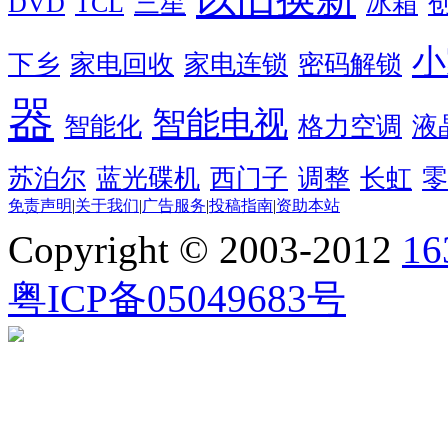
DVD
TCL
三星
冰箱
小
下乡
家电回收
家电连锁
密码解锁
器
智能电视
智能化
格力空调
液
苏泊尔
蓝光碟机
西门子
调整
长虹
零
免责声明
|
关于我们
|
广告服务
|
投稿指南
|
资助本站
Copyright © 2003-2012
1
粤ICP备05049683号