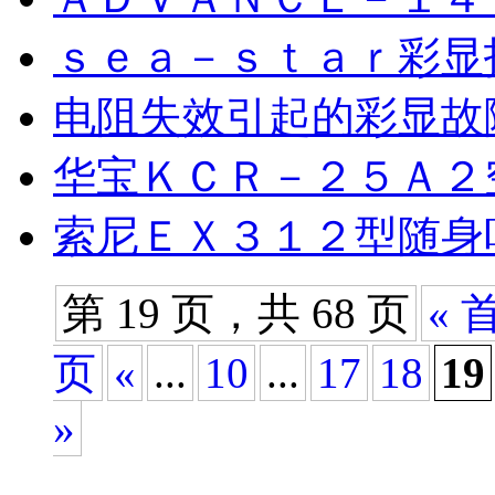
ｓｅａ－ｓｔａｒ彩显
电阻失效引起的彩显故
华宝ＫＣＲ－２５Ａ２
索尼ＥＸ３１２型随身
第 19 页，共 68 页
« 
页
«
...
10
...
17
18
19
»