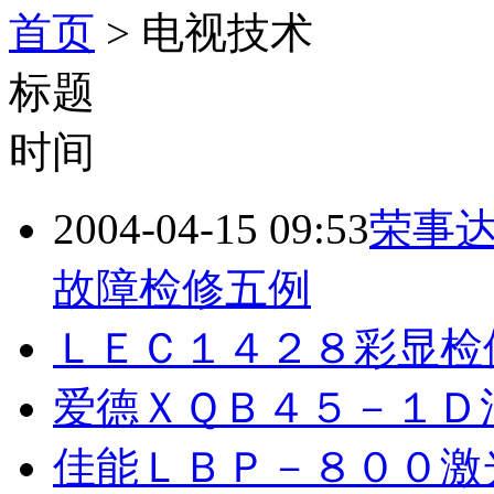
首页
> 电视技术
标题
时间
2004-04-15 09:53
荣事
故障检修五例
ＬＥＣ１４２８彩显检
爱德ＸＱＢ４５－１Ｄ
佳能ＬＢＰ－８００激