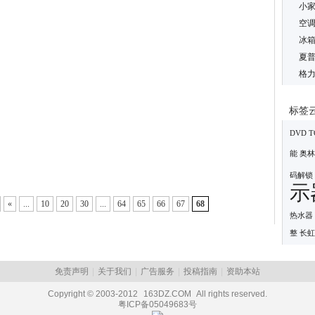
小家
空
冰箱
夏普
格
标签
DVD
T
能
奥林
码解锁
示
«
...
10
20
30
...
64
65
66
67
68
热水器
整
长虹
免责声明
|
关于我们
|
广告服务
|
投稿指南
|
资助本站
Copyright © 2003-2012
163DZ.COM
All rights reserved.
粤ICP备05049683号