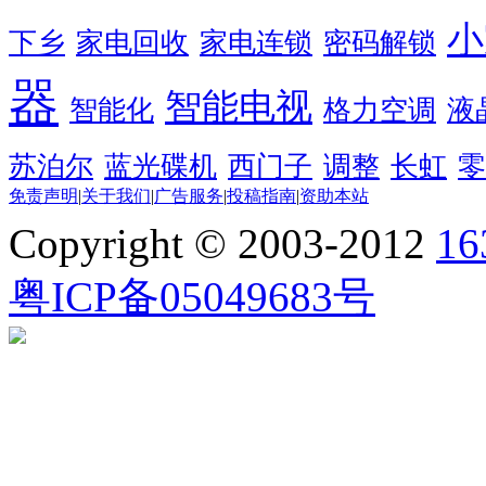
小
下乡
家电回收
家电连锁
密码解锁
器
智能电视
智能化
格力空调
液
苏泊尔
蓝光碟机
西门子
调整
长虹
零
免责声明
|
关于我们
|
广告服务
|
投稿指南
|
资助本站
Copyright © 2003-2012
1
粤ICP备05049683号